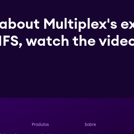
 about Multiplex's e
IFS, watch the vide
Produtos
Sobre