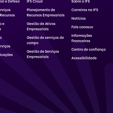
al e Defesa
IFS Cloud
Sobre a IFS
erviços
Planejamento de
Carreiras na IFS
 Recursos
Recursos Empresariais
Notícias
o e
Gestão de Ativos
Fale conosco
a
Empresariais
Informações
a
Gestão de serviços de
financeiras
campo
erviços
Centro de confiança
Gestão de Serviços
icações
Empresariais
Acessibilidade