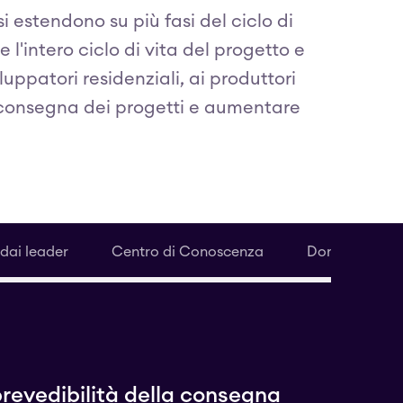
 estendono su più fasi del ciclo di
l'intero ciclo di vita del progetto e
luppatori residenziali, ai produttori
la consegna dei progetti e aumentare
 dai leader
Centro di Conoscenza
Domande freq
prevedibilità della consegna