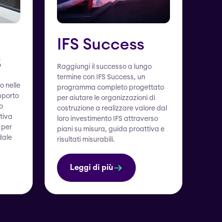
IFS Success
S
Raggiungi il successo a lungo
termine con IFS Success, un
o nelle
programma completo progettato
upporto
per aiutare le organizzazioni di
o
costruzione a realizzare valore dal
tiva
loro investimento IFS attraverso
 per
piani su misura, guida proattiva e
dale
risultati misurabili.
Leggi di più