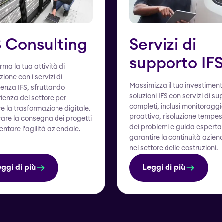
S Consulting
Servizi di
supporto IF
rma la tua attività di
zione con i servizi di
Massimizza il tuo investiment
enza IFS, sfruttando
soluzioni IFS con servizi di s
rienza del settore per
completi, inclusi monitoraggi
e la trasformazione digitale,
proattivo, risoluzione tempes
rare la consegna dei progetti
dei problemi e guida esperta
ntare l'agilità aziendale.
garantire la continuità azien
nel settore delle costruzioni.
ggi di più
Leggi di più