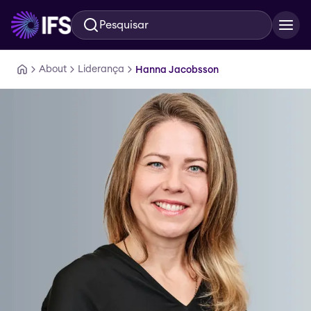
Pesquisar
Ir para o conteúdo principal
About
Liderança
Hanna Jacobsson