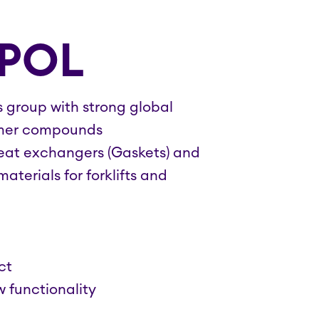
XPOL
 group with strong global
ymer compounds
eat exchangers (Gaskets) and
terials for forklifts and
ct
 functionality