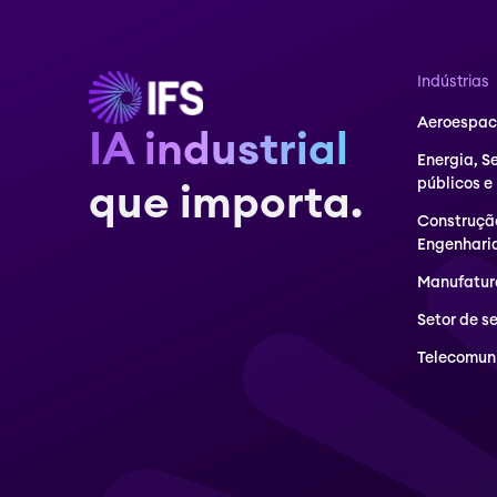
Indústrias
Aeroespaci
IA industrial
Energia, S
públicos e
que importa.
Construçã
Engenhari
Manufatur
Setor de s
Telecomun