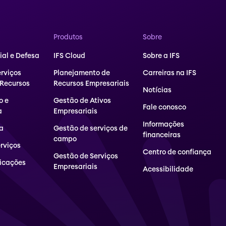
Produtos
Sobre
al e Defesa
IFS Cloud
Sobre a IFS
erviços
Planejamento de
Carreiras na IFS
 Recursos
Recursos Empresariais
Notícias
o e
Gestão de Ativos
Fale conosco
a
Empresariais
Informações
a
Gestão de serviços de
financeiras
campo
erviços
Centro de confiança
Gestão de Serviços
icações
Empresariais
Acessibilidade