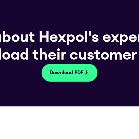
about Hexpol's exper
oad their customer 
Download PDF