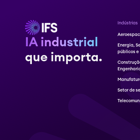
Indústrias
Aeroespaci
IA industrial
Energia, S
públicos e
que importa.
Construçã
Engenhari
Manufatur
Setor de s
Telecomun