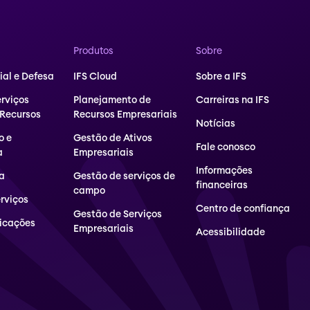
Produtos
Sobre
al e Defesa
IFS Cloud
Sobre a IFS
erviços
Planejamento de
Carreiras na IFS
 Recursos
Recursos Empresariais
Notícias
o e
Gestão de Ativos
Fale conosco
a
Empresariais
Informações
a
Gestão de serviços de
financeiras
campo
erviços
Centro de confiança
Gestão de Serviços
icações
Empresariais
Acessibilidade