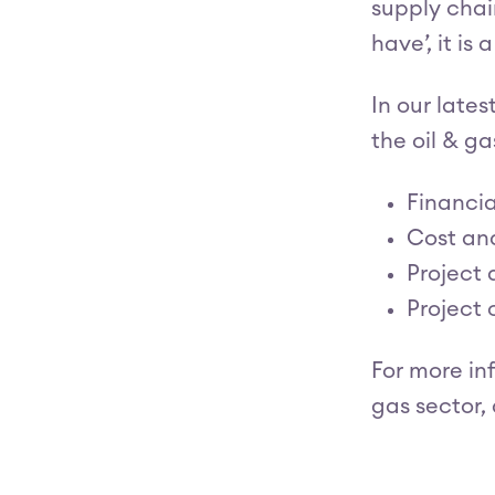
supply chain
have’, it is
In our lates
the oil & ga
Financi
Cost an
Project
Project 
For more inf
gas sector,