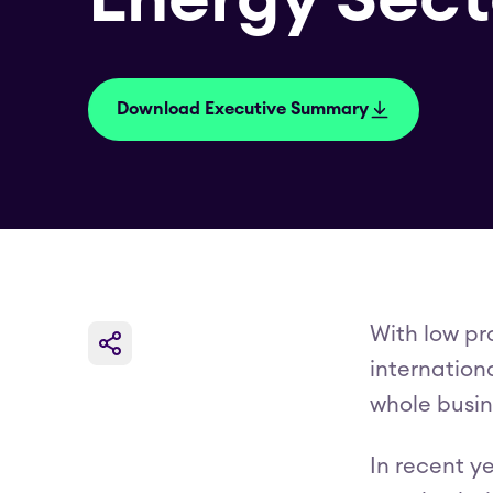
Download Executive Summary
With low pr
internationa
whole busine
In recent y