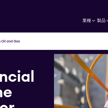
業種
製品
n Oil and Gas
ncial
he
or