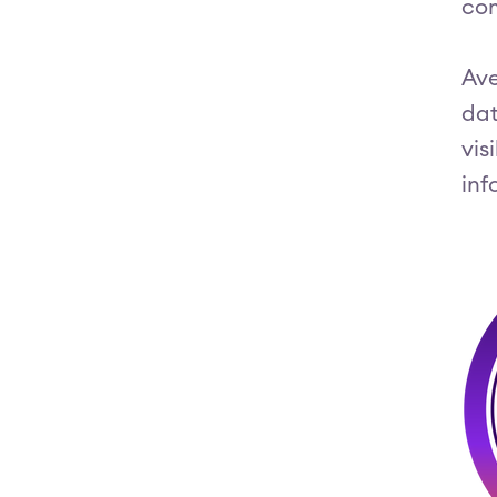
com
Ave
dat
vis
inf