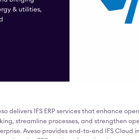
gy & utilities,
ed
so delivers IFS ERP services that enhance operat
ing, streamline processes, and strengthen oper
erprise. Aveso provides end-to-end IFS Cloud 