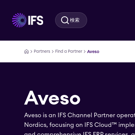
メインコンテンツに移動
検索
Partners
Find a Partner
Aveso
Aveso
Aveso is an IFS Channel Partner opera
Nordics, focusing on IFS Cloud™️ impl
and comprehensive IFS ERP services, 