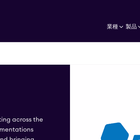
業種
製品
ting across the
ementations
and bringing