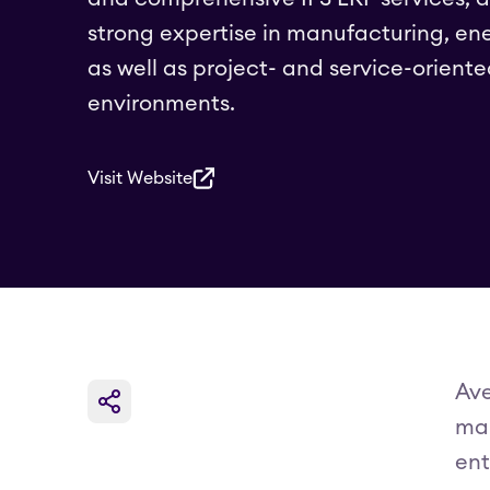
strong expertise in manufacturing, ener
as well as project- and service-orient
environments.
Visit Website
Ave
mak
ent