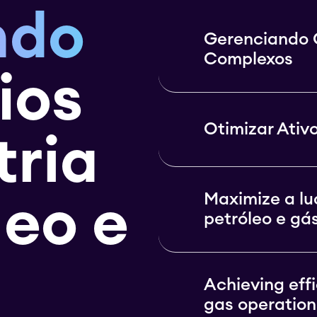
ndo
Gerenciando 
Complexos
ios
Otimizar Ativ
tria
Maximize a lu
leo e
petróleo e gá
Achieving eff
gas operation