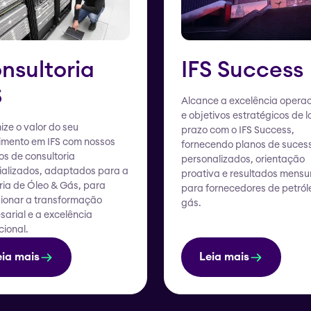
nsultoria
IFS Success
S
Alcance a excelência operac
e objetivos estratégicos de 
ze o valor do seu
prazo com o IFS Success,
timento em IFS com nossos
fornecendo planos de suces
os de consultoria
personalizados, orientação
ializados, adaptados para a
proativa e resultados mensu
ria de Óleo & Gás, para
para fornecedores de petról
sionar a transformação
gás.
arial e a excelência
ional.
eia mais
Leia mais