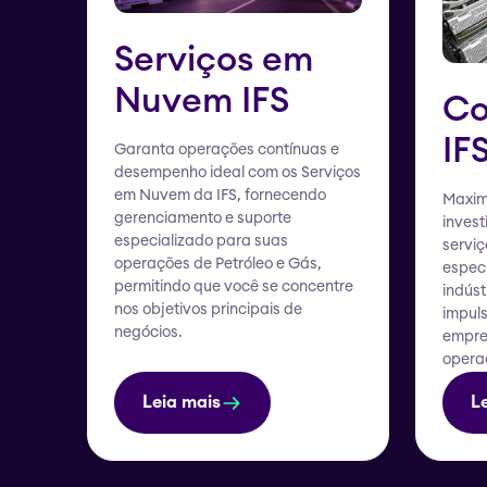
Serviços em
Nuvem IFS
Co
IF
Garanta operações contínuas e
desempenho ideal com os Serviços
em Nuvem da IFS, fornecendo
Maximi
gerenciamento e suporte
inves
especializado para suas
serviç
operações de Petróleo e Gás,
espec
permitindo que você se concentre
indúst
nos objetivos principais de
impul
negócios.
empres
operac
Leia mais
L