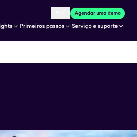
PT
Agendar uma demo
Language selected is
ights
Primeiros passos
Serviço e suporte