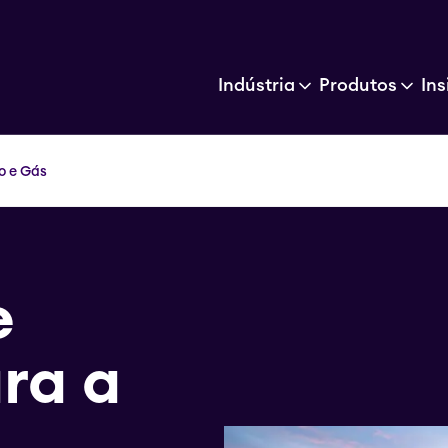
Indústria
Produtos
Ins
o e Gás
e
ra a