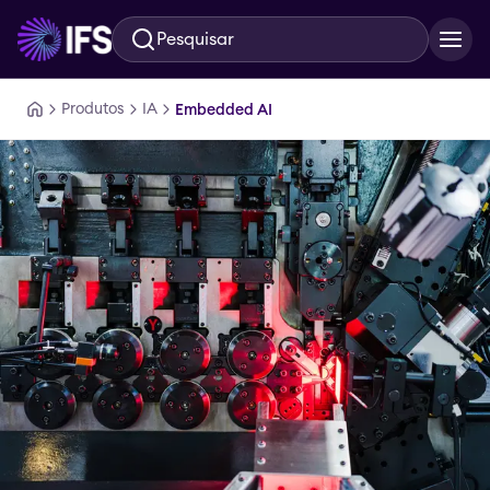
Pesquisar
Ir para o conteúdo principal
Produtos
IA
Embedded AI