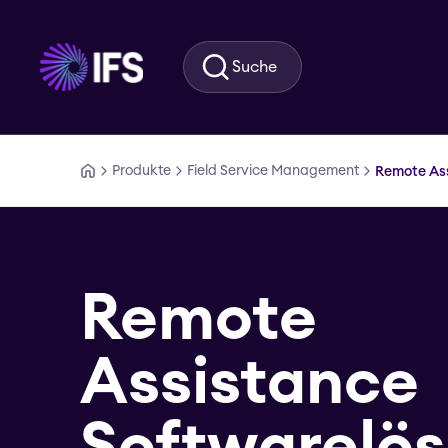
Zum Hauptinhalt springen
Suche
Produkte
Field Service Management
Remote As
Remote
Assistance
Softwarelö