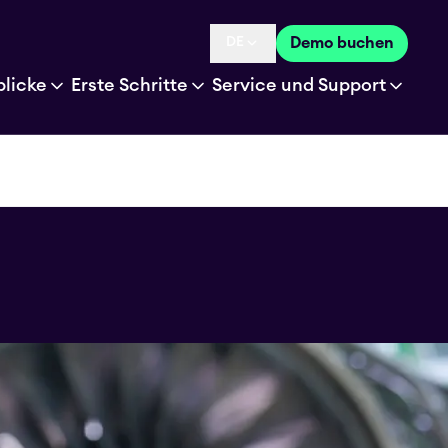
DE
Demo buchen
Language selected is
blicke
Erste Schritte
Service und Support