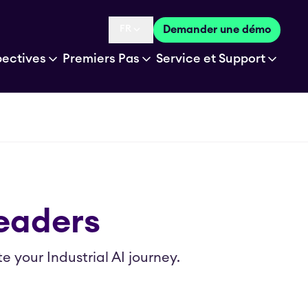
FR
Demander une démo
Language selected is
pectives
Premiers Pas
Service et Support
Leaders
 your Industrial AI journey.