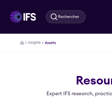
Aller au contenu principal
Rechercher
Insights
Assets
Resour
Expert IFS research, practi