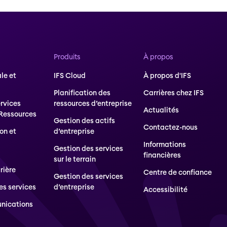
Produits
À propos
le et
IFS Cloud
À propos d'IFS
Planification des
Carrières chez IFS
ervices
ressources d’entreprise
Actualités
 Ressources
Gestion des actifs
Contactez-nous
on et
d’entreprise
Informations
Gestion des services
financières
sur le terrain
rière
Centre de confiance
Gestion des services
es services
d’entreprise
Accessibilité
nications