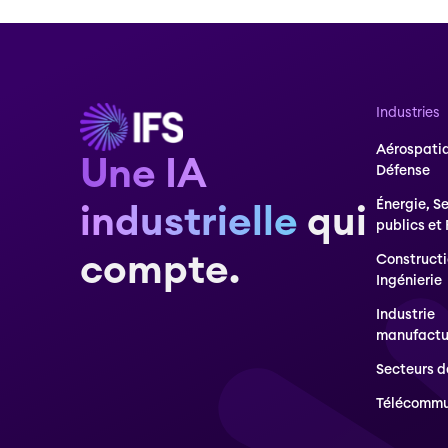
Industries
Aérospatia
Une IA
Défense
Énergie, S
industrielle
qui
publics et
compte.
Constructi
Ingénierie
Industrie
manufactu
Secteurs d
Télécommu