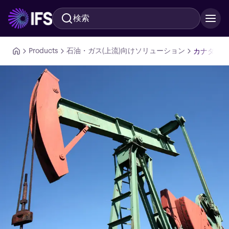
検索
メインコンテンツに移動
Products
石油・ガス(上流)向けソリューション
カナダの石