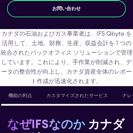
お問い合わせ
カナダの石油およびガス事業者は、IFS Qbyte を
活用して、土地、財務、生産、収益会計を 1 つの
統合されたバックオフィス ソリューションで管理
しています。これにより、手作業が削減され、デ
ータの整合性が向上し、カナダ資産全体のレポー
ト作成が迅速化されます。
機能の利点
カスタマイズされたサービス
ナレ
なぜIFSなのか
カナダ