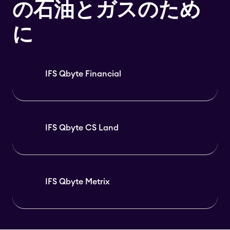
の石油とガスのため
に
IFS Qbyte Financial
IFS Qbyte CS Land
IFS Qbyte Metrix