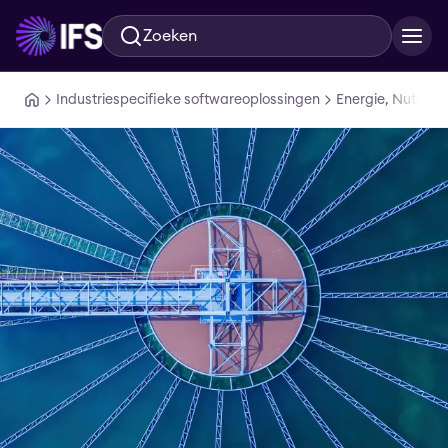
Zoeken
Ga naar hoofdinhoud
Industriespecifieke softwareoplossingen
Energie, Nutsbed