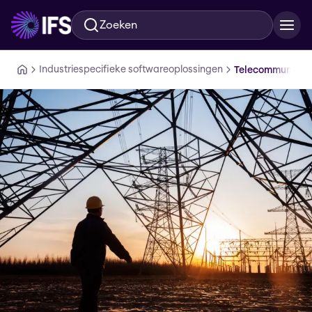
Zoeken
Ga naar hoofdinhoud
Industriespecifieke softwareoplossingen
Telecommunicat