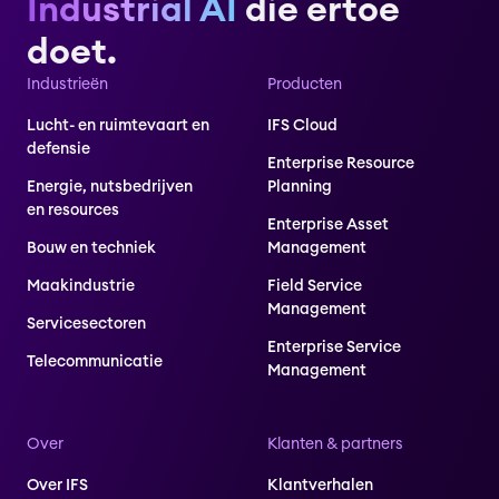
Industrial AI
die ertoe
doet.
Industrieën
Producten
Lucht- en ruimtevaart en
IFS Cloud
defensie
Enterprise Resource
Energie, nutsbedrijven
Planning
en resources
Enterprise Asset
Bouw en techniek
Management
Maakindustrie
Field Service
Management
Servicesectoren
Enterprise Service
Telecommunicatie
Management
Over
Klanten & partners
Over IFS
Klantverhalen