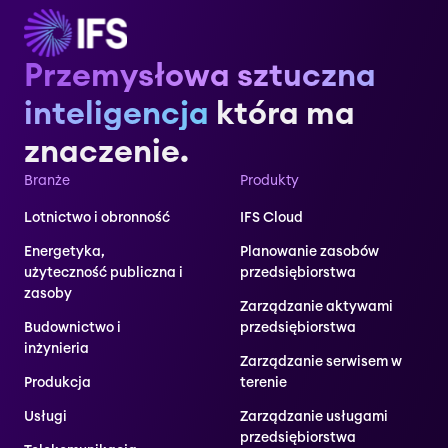
Przemysłowa sztuczna
inteligencja
która ma
znaczenie.
Branże
Produkty
Lotnictwo i obronność
IFS Cloud
Energetyka,
Planowanie zasobów
użyteczność publiczna i
przedsiębiorstwa
zasoby
Zarządzanie aktywami
Budownictwo i
przedsiębiorstwa
inżynieria
Zarządzanie serwisem w
Produkcja
terenie
Usługi
Zarządzanie usługami
przedsiębiorstwa