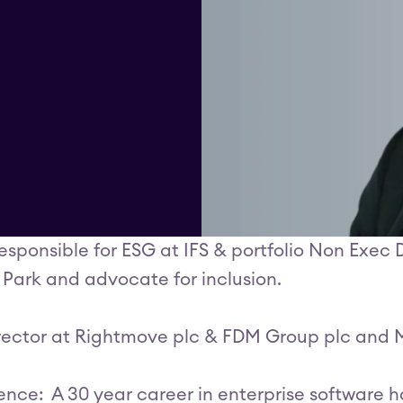
sponsible for ESG at IFS & portfolio Non Exec
 Park and advocate for inclusion.
ector at Rightmove plc & FDM Group plc and M
ce: A 30 year career in enterprise software ha