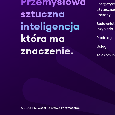
Przemysłowa
Energetyk
użyteczno
sztuczna
i zasoby
inteligencja
Budownict
inżynieria
która ma
Produkcja
Usługi
znaczenie.
Telekomun
© 2026 IFS. Wszelkie prawa zastrzeżone.