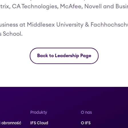
Citrix, CA Technologies, McAfee, Novell and Busi
usiness at Middlesex University & Fachhochschu
 School.
Back to Leadership Page
Produkty
O nas
i obronność
IFS Cloud
O IFS