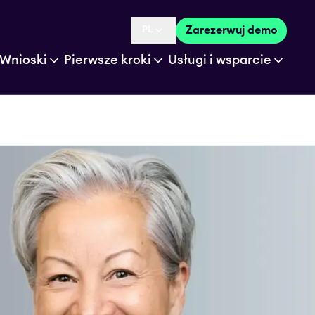
PL
Zarezerwuj demo
Language selected is
Wnioski
Pierwsze kroki
Usługi i wsparcie