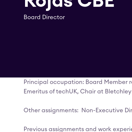
Rojas CBE
Board Director
Principal occupation: Board Member re
Emeritus of techUK, Chair at Bletchley
Other assignments: Non-Executive Dir
Previous assignments and work experien