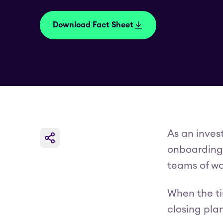
Download Fact Sheet
As an inves
onboarding 
teams of wo
When the ti
closing pla