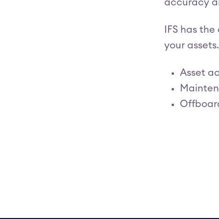
accuracy an
IFS has the
your assets
Asset ac
Mainten
Offboar