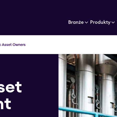
Branże
Produkty
c Asset Owners
set
nt