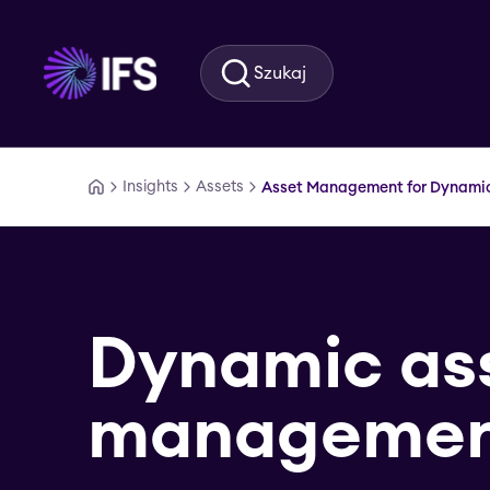
Przejdź do głównej treści
Szukaj
Insights
Assets
Asset Management for Dynami
Dynamic as
manageme