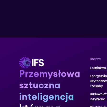
Branże
Lotnictwo 
Przemysłowa
Energetyk
użyteczno
sztuczna
i zasoby
inteligencja
Budownict
inżynieria