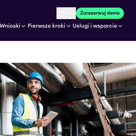
PL
Zarezerwuj demo
Language selected is
Wnioski
Pierwsze kroki
Usługi i wsparcie