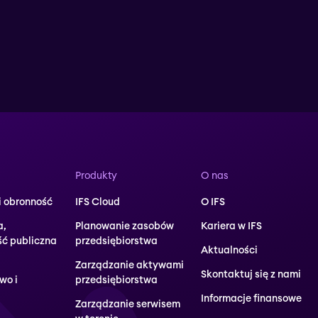
Produkty
O nas
i obronność
IFS Cloud
O IFS
a,
Planowanie zasobów
Kariera w IFS
ść publiczna
przedsiębiorstwa
Aktualności
Zarządzanie aktywami
Skontaktuj się z nami
wo i
przedsiębiorstwa
Informacje finansowe
Zarządzanie serwisem