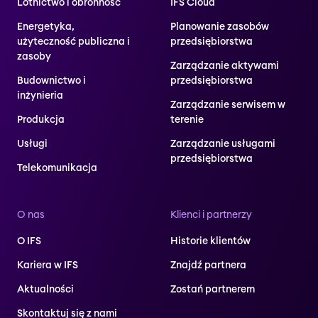
Lotnictwo i obronność
IFS Cloud
Energetyka,
Planowanie zasobów
użyteczność publiczna i
przedsiębiorstwa
zasoby
Zarządzanie aktywami
Budownictwo i
przedsiębiorstwa
inżynieria
Zarządzanie serwisem w
Produkcja
terenie
Usługi
Zarządzanie usługami
przedsiębiorstwa
Telekomunikacja
O nas
Klienci i partnerzy
O IFS
Historie klientów
Kariera w IFS
Znajdź partnera
Aktualności
Zostań partnerem
Skontaktuj się z nami