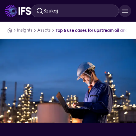
Szukaj
Przejdź do głównej treści
Insights
Assets
Top 5 use cases for upstream oil and g