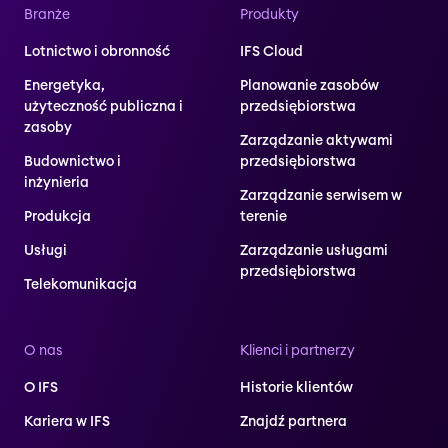
Branże
Produkty
Lotnictwo i obronność
IFS Cloud
Energetyka,
Planowanie zasobów
użyteczność publiczna i
przedsiębiorstwa
zasoby
Zarządzanie aktywami
Budownictwo i
przedsiębiorstwa
inżynieria
Zarządzanie serwisem w
Produkcja
terenie
Usługi
Zarządzanie usługami
przedsiębiorstwa
Telekomunikacja
O nas
Klienci i partnerzy
O IFS
Historie klientów
Kariera w IFS
Znajdź partnera