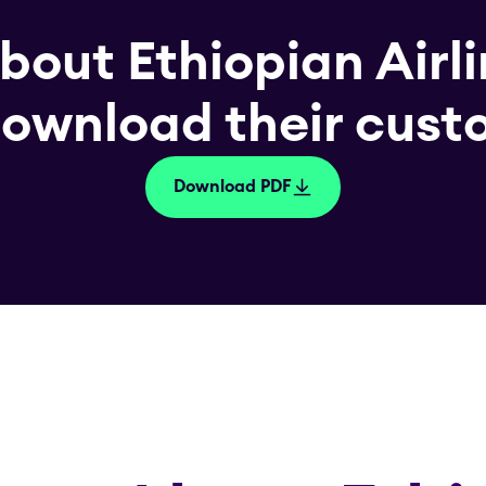
bout Ethiopian Airl
download their cust
Download PDF