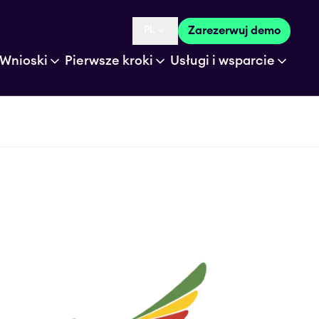
PL
Zarezerwuj demo
Language selected is
Wnioski
Pierwsze kroki
Usługi i wsparcie