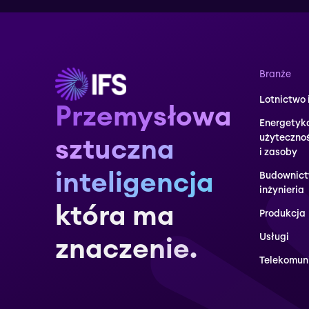
Branże
Lotnictwo 
Przemysłowa
Energetyk
użyteczno
sztuczna
i zasoby
inteligencja
Budownict
inżynieria
która ma
Produkcja
Usługi
znaczenie.
Telekomun