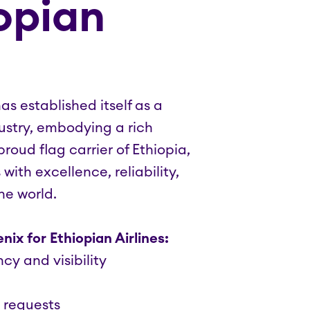
opian
as established itself as a
dustry, embodying a rich
oud flag carrier of Ethiopia,
ith excellence, reliability,
e world.
ix for Ethiopian Airlines:
cy and visibility
 requests