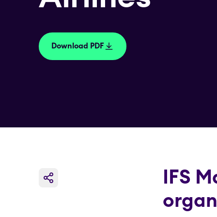
Download PDF
IFS M
organ