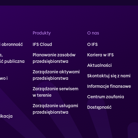
Produkty
O nas
i obronność
IFS Cloud
O IFS
a,
Planowanie zasobów
Kariera w IFS
ść publiczna
przedsiębiorstwa
Aktualności
Zarządzanie aktywami
Skontaktuj się z nami
wo i
przedsiębiorstwa
Informacje finansowe
Zarządzanie serwisem
w terenie
Centrum zaufania
Zarządzanie usługami
Dostępność
przedsiębiorstwa
ikacja