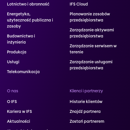
Lotnictwo i obronność
IFS Cloud
Energetyka,
Planowanie zasobów
użyteczność publiczna i
przedsiębiorstwa
zasoby
Zarządzanie aktywami
Budownictwo i
przedsiębiorstwa
inżynieria
Zarządzanie serwisem w
Produkcja
terenie
Usługi
Zarządzanie usługami
przedsiębiorstwa
Telekomunikacja
O nas
Klienci i partnerzy
O IFS
Historie klientów
Kariera w IFS
Znajdź partnera
Aktualności
Zostań partnerem