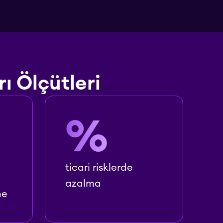
ı Ölçütleri
%
ticari risklerde
azalma
me