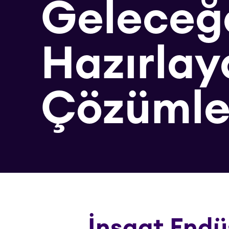
Geleceğ
Hazırlay
Çözümle
İnşaat Endüs