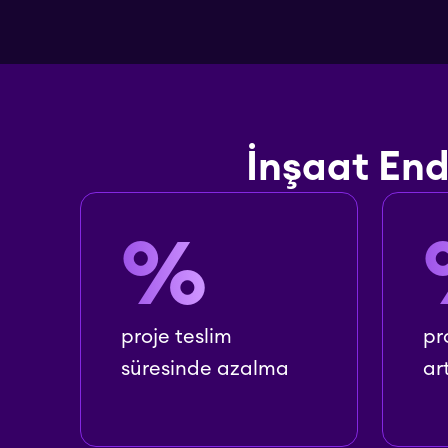
İnşaat End
%
proje teslim
pr
süresinde azalma
ar