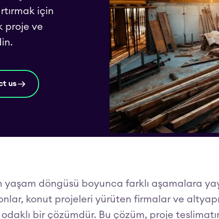
 artırmak için
k proje ve
in.
t us
ların yaşam döngüsü boyunca farklı aşamalara ya
onlar, konut projeleri yürüten firmalar ve altya
odaklı bir çözümdür. Bu çözüm, proje teslimatını i