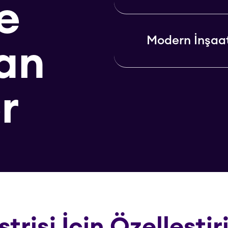
e
Modern İnşaa
an
r
trisi İçin Özelleştir