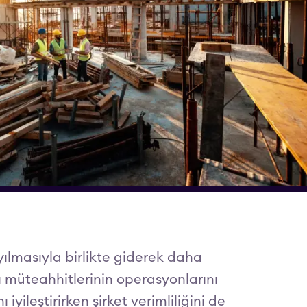
yılmasıyla birlikte giderek daha
pı müteahhitlerinin operasyonlarını
yileştirirken şirket verimliliğini de