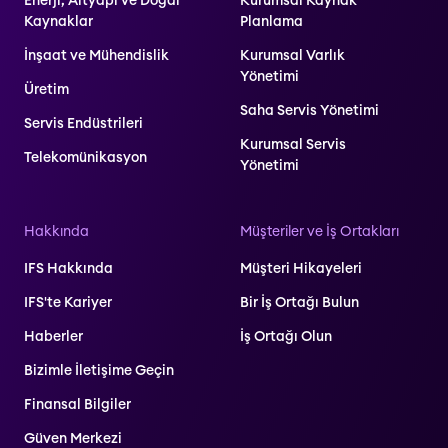
Enerji, Altyapı ve Doğal
Kurumsal Kaynak
Kaynaklar
Planlama
İnşaat ve Mühendislik
Kurumsal Varlık
Yönetimi
Üretim
Saha Servis Yönetimi
Servis Endüstrileri
Kurumsal Servis
Telekomünikasyon
Yönetimi
Hakkında
Müşteriler ve İş Ortakları
IFS Hakkında
Müşteri Hikayeleri
IFS'te Kariyer
Bir İş Ortağı Bulun
Haberler
İş Ortağı Olun
Bizimle İletişime Geçin
Finansal Bilgiler
Güven Merkezi