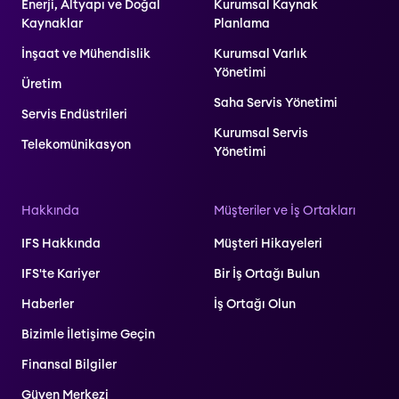
Enerji, Altyapı ve Doğal
Kurumsal Kaynak
Kaynaklar
Planlama
İnşaat ve Mühendislik
Kurumsal Varlık
Yönetimi
Üretim
Saha Servis Yönetimi
Servis Endüstrileri
Kurumsal Servis
Telekomünikasyon
Yönetimi
Hakkında
Müşteriler ve İş Ortakları
IFS Hakkında
Müşteri Hikayeleri
IFS'te Kariyer
Bir İş Ortağı Bulun
Haberler
İş Ortağı Olun
Bizimle İletişime Geçin
Finansal Bilgiler
Güven Merkezi