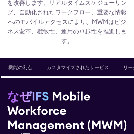
を改善します。リアルタイムスケジューリン
グ、自動化されたワークフロー、重要な情報
へのモバイルアクセスにより、MWMはビジ
ネス変革、機敏性、運用の卓越性を推進しま
す。
機能の利点
カスタマイズされたサービス
リー
なぜIFS
Mobile
Workforce
Management (MWM)